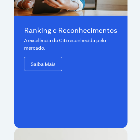
Ranking e Reconhecimentos
A excelência do Citi reconhecida pelo
mercado.
Saiba Mais