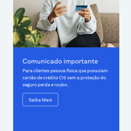
Comunicado importante
Para clientes pessoa física que possuíam
cartão de crédito Citi sem a proteção do
seguro perda e roubo.
Saiba Mais