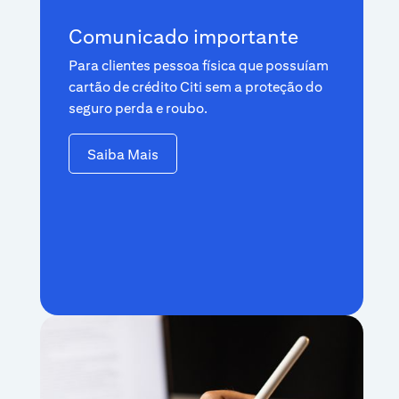
Comunicado importante
Para clientes pessoa física que possuíam
cartão de crédito Citi sem a proteção do
seguro perda e roubo.
Saiba Mais