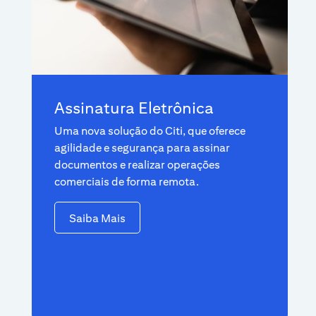
Assinatura Eletrônica
Uma nova solução do Citi, que oferece
agilidade e segurança para assinar
documentos e realizar operações
comerciais de forma remota.
Saiba Mais