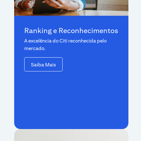
Ranking e Reconhecimentos
A excelência do Citi reconhecida pelo
mercado.
Saiba Mais