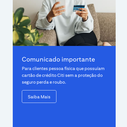
Comunicado importante
Para clientes pessoa física que possuíam
cartão de crédito Citi sem a proteção do
seguro perda e roubo.
Saiba Mais