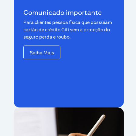
Comunicado importante
Para clientes pessoa física que possuíam
cartão de crédito Citi sem a proteção do
seguro perda e roubo.
Saiba Mais