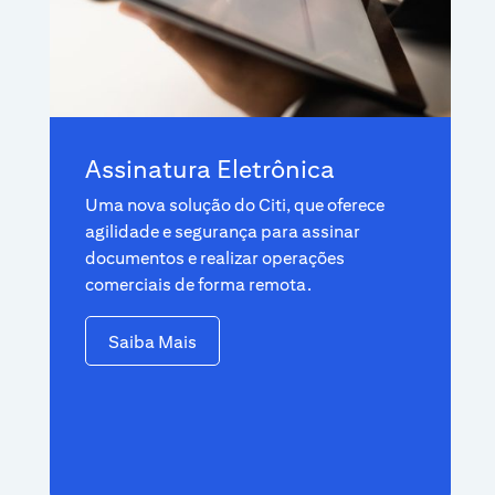
Assinatura Eletrônica
Uma nova solução do Citi, que oferece
agilidade e segurança para assinar
documentos e realizar operações
comerciais de forma remota.
Saiba Mais