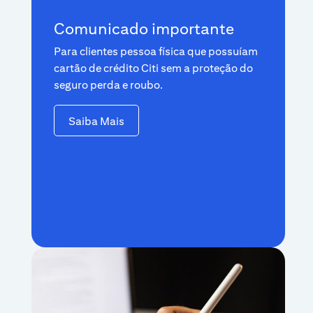
Comunicado importante
Para clientes pessoa física que possuíam
cartão de crédito Citi sem a proteção do
seguro perda e roubo.
Saiba Mais