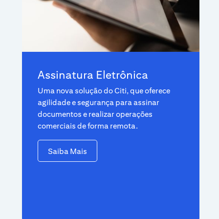
Assinatura Eletrônica
Uma nova solução do Citi, que oferece
agilidade e segurança para assinar
documentos e realizar operações
comerciais de forma remota.
Saiba Mais