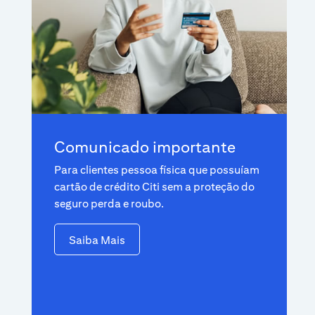
Comunicado importante
Para clientes pessoa física que possuíam
cartão de crédito Citi sem a proteção do
seguro perda e roubo.
Saiba Mais