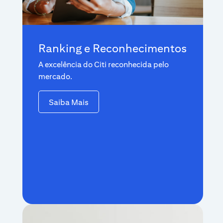
Ranking e Reconhecimentos
A excelência do Citi reconhecida pelo
mercado.
Saiba Mais